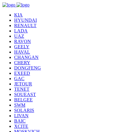
KIA
HYUNDAI
RENAULT
LADA
UAZ
RAVON
GEELY
HAVAL
CHANGAN
CHERY
DONGFENG
EXEED
GAC
JETOUR
TENET
SOUEAST
BELGEE
SWM
SOLARIS
LIVAN
BAIC
XCITE
MOSKVICH