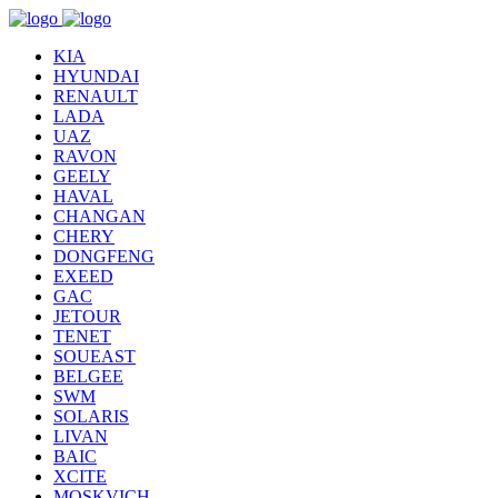
KIA
HYUNDAI
RENAULT
LADA
UAZ
RAVON
GEELY
HAVAL
CHANGAN
CHERY
DONGFENG
EXEED
GAC
JETOUR
TENET
SOUEAST
BELGEE
SWM
SOLARIS
LIVAN
BAIC
XCITE
MOSKVICH