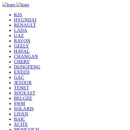
KIA
HYUNDAI
RENAULT
LADA
UAZ
RAVON
GEELY
HAVAL
CHANGAN
CHERY
DONGFENG
EXEED
GAC
JETOUR
TENET
SOUEAST
BELGEE
SWM
SOLARIS
LIVAN
BAIC
XCITE
MOSKVICH