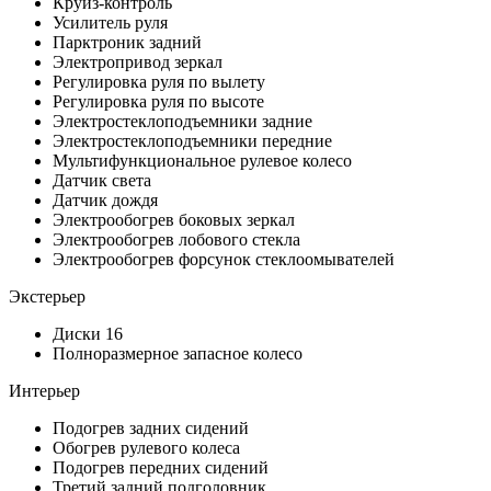
Круиз-контроль
Усилитель руля
Парктроник задний
Электропривод зеркал
Регулировка руля по вылету
Регулировка руля по высоте
Электростеклоподъемники задние
Электростеклоподъемники передние
Мультифункциональное рулевое колесо
Датчик света
Датчик дождя
Электрообогрев боковых зеркал
Электрообогрев лобового стекла
Электрообогрев форсунок стеклоомывателей
Экстерьер
Диски 16
Полноразмерное запасное колесо
Интерьер
Подогрев задних сидений
Обогрев рулевого колеса
Подогрев передних сидений
Третий задний подголовник