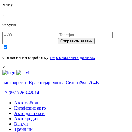
минут
:
секунд
Отправить заявку
Согласен на обработку
персональных данных
×
наш адрес:
г. Краснодар, улица Селезнёва, 204В
+7 (861) 263-48-14
Автомобили
Китайские авто
Авто для такси
Автокредит
Выкуп
Трейд ин