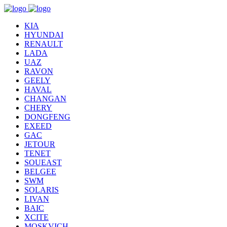
KIA
HYUNDAI
RENAULT
LADA
UAZ
RAVON
GEELY
HAVAL
CHANGAN
CHERY
DONGFENG
EXEED
GAC
JETOUR
TENET
SOUEAST
BELGEE
SWM
SOLARIS
LIVAN
BAIC
XCITE
MOSKVICH