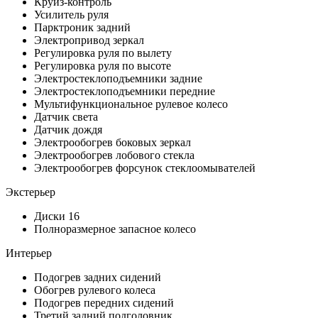
Круиз-контроль
Усилитель руля
Парктроник задний
Электропривод зеркал
Регулировка руля по вылету
Регулировка руля по высоте
Электростеклоподъемники задние
Электростеклоподъемники передние
Мультифункциональное рулевое колесо
Датчик света
Датчик дождя
Электрообогрев боковых зеркал
Электрообогрев лобового стекла
Электрообогрев форсунок стеклоомывателей
Экстерьер
Диски 16
Полноразмерное запасное колесо
Интерьер
Подогрев задних сидений
Обогрев рулевого колеса
Подогрев передних сидений
Третий задний подголовник