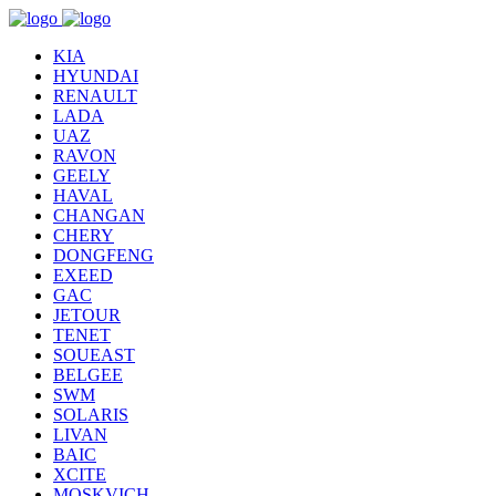
KIA
HYUNDAI
RENAULT
LADA
UAZ
RAVON
GEELY
HAVAL
CHANGAN
CHERY
DONGFENG
EXEED
GAC
JETOUR
TENET
SOUEAST
BELGEE
SWM
SOLARIS
LIVAN
BAIC
XCITE
MOSKVICH