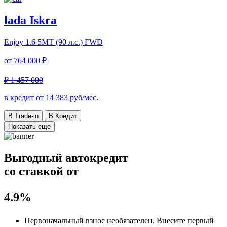
lada Iskra
Enjoy
1.6 5МТ (90 л.с.) FWD
от
764 000 ₽
₽ 1 457 000
в кредит от
14 383
руб/мес.
В Trade-in
В Кредит
Показать еще
Выгодный автокредит
со ставкой от
4.9%
Первоначальный взнос
необязателен
. Внесите первый