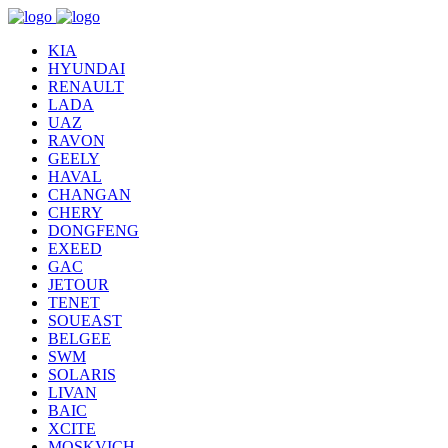
KIA
HYUNDAI
RENAULT
LADA
UAZ
RAVON
GEELY
HAVAL
CHANGAN
CHERY
DONGFENG
EXEED
GAC
JETOUR
TENET
SOUEAST
BELGEE
SWM
SOLARIS
LIVAN
BAIC
XCITE
MOSKVICH