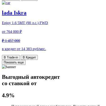
lada Iskra
Enjoy
1.6 5МТ (90 л.с.) FWD
от
764 000 ₽
₽ 1 457 000
в кредит от
14 383
руб/мес.
В Trade-in
В Кредит
Показать еще
Выгодный автокредит
со ставкой от
4.9%