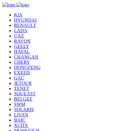
KIA
HYUNDAI
RENAULT
LADA
UAZ
RAVON
GEELY
HAVAL
CHANGAN
CHERY
DONGFENG
EXEED
GAC
JETOUR
TENET
SOUEAST
BELGEE
SWM
SOLARIS
LIVAN
BAIC
XCITE
MOSKVICH