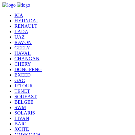
KIA
HYUNDAI
RENAULT
LADA
UAZ
RAVON
GEELY
HAVAL
CHANGAN
CHERY
DONGFENG
EXEED
GAC
JETOUR
TENET
SOUEAST
BELGEE
SWM
SOLARIS
LIVAN
BAIC
XCITE
MOSKVICH