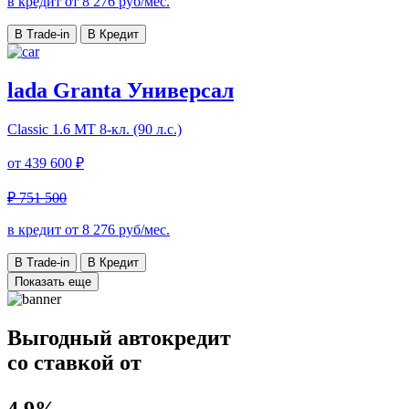
в кредит от
8 276
руб/мес.
В Trade-in
В Кредит
lada Granta Универсал
Classic
1.6 МТ 8-кл. (90 л.с.)
от
439 600 ₽
₽ 751 500
в кредит от
8 276
руб/мес.
В Trade-in
В Кредит
Показать еще
Выгодный автокредит
со ставкой от
4.9%