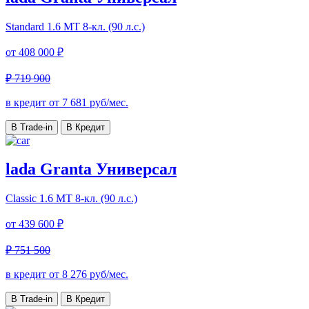
Standard
1.6 МТ 8-кл. (90 л.с.)
от
408 000 ₽
₽ 719 900
в кредит от
7 681
руб/мес.
В Trade-in
В Кредит
lada Granta Универсал
Classic
1.6 МТ 8-кл. (90 л.с.)
от
439 600 ₽
₽ 751 500
в кредит от
8 276
руб/мес.
В Trade-in
В Кредит