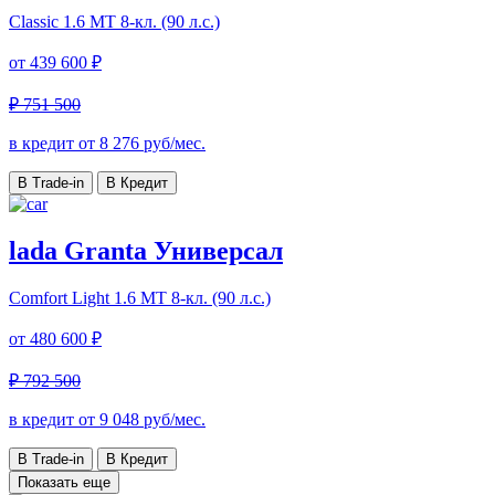
Classic
1.6 МТ 8-кл. (90 л.с.)
от
439 600 ₽
₽ 751 500
в кредит от
8 276
руб/мес.
В Trade-in
В Кредит
lada Granta Универсал
Comfort Light
1.6 МТ 8-кл. (90 л.с.)
от
480 600 ₽
₽ 792 500
в кредит от
9 048
руб/мес.
В Trade-in
В Кредит
Показать еще