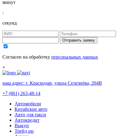
минут
:
секунд
Отправить заявку
Согласен на обработку
персональных данных
×
наш адрес:
г. Краснодар, улица Селезнёва, 204В
+7 (861) 263-48-14
Автомобили
Китайские авто
Авто для такси
Автокредит
Выкуп
Трейд ин