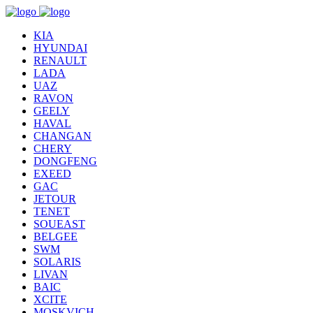
KIA
HYUNDAI
RENAULT
LADA
UAZ
RAVON
GEELY
HAVAL
CHANGAN
CHERY
DONGFENG
EXEED
GAC
JETOUR
TENET
SOUEAST
BELGEE
SWM
SOLARIS
LIVAN
BAIC
XCITE
MOSKVICH