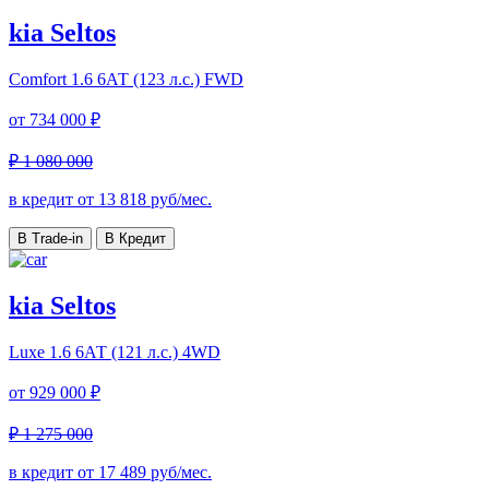
kia Seltos
Comfort
1.6 6АТ (123 л.с.) FWD
от
734 000 ₽
₽ 1 080 000
в кредит от
13 818
руб/мес.
В Trade-in
В Кредит
kia Seltos
Luxe
1.6 6АТ (121 л.с.) 4WD
от
929 000 ₽
₽ 1 275 000
в кредит от
17 489
руб/мес.