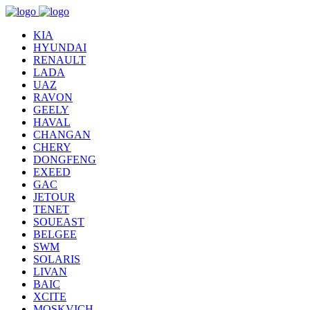
KIA
HYUNDAI
RENAULT
LADA
UAZ
RAVON
GEELY
HAVAL
CHANGAN
CHERY
DONGFENG
EXEED
GAC
JETOUR
TENET
SOUEAST
BELGEE
SWM
SOLARIS
LIVAN
BAIC
XCITE
MOSKVICH