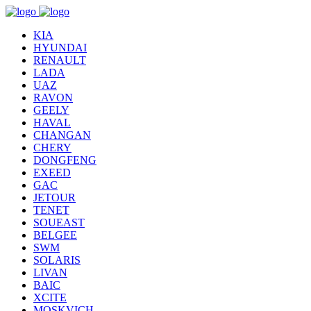
KIA
HYUNDAI
RENAULT
LADA
UAZ
RAVON
GEELY
HAVAL
CHANGAN
CHERY
DONGFENG
EXEED
GAC
JETOUR
TENET
SOUEAST
BELGEE
SWM
SOLARIS
LIVAN
BAIC
XCITE
MOSKVICH