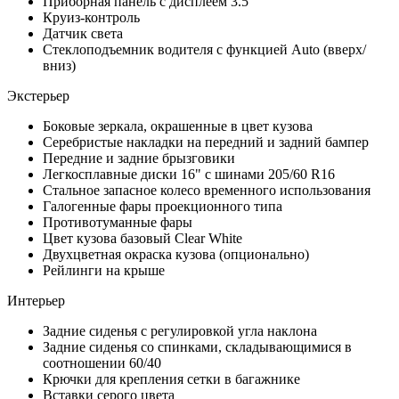
Приборная панель с дисплеем 3.5"
Круиз-контроль
Датчик света
Стеклоподъемник водителя с функцией Auto (вверх/
вниз)
Экстерьер
Боковые зеркала, окрашенные в цвет кузова
Серебристые накладки на передний и задний бампер
Передние и задние брызговики
Легкосплавные диски 16" с шинами 205/60 R16
Стальное запасное колесо временного использования
Галогенные фары проекционного типа
Противотуманные фары
Цвет кузова базовый Clear White
Двухцветная окраска кузова (опционально)
Рейлинги на крыше
Интерьер
Задние сиденья с регулировкой угла наклона
Задние сиденья со спинками, складывающимися в
соотношении 60/40
Крючки для крепления сетки в багажнике
Вставки серого цвета