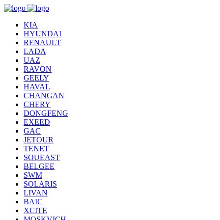
KIA
HYUNDAI
RENAULT
LADA
UAZ
RAVON
GEELY
HAVAL
CHANGAN
CHERY
DONGFENG
EXEED
GAC
JETOUR
TENET
SOUEAST
BELGEE
SWM
SOLARIS
LIVAN
BAIC
XCITE
MOSKVICH