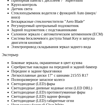
Приборная панель с дисплеем 7" Supervision
Круиз-контроль
Датчик света
Стеклоподъемник водителя с функцией Auto (вверх/
вниз)
Бескаркасные стеклоочистители "Aero Blade"
Регулируемый центральный подлокотник
Задний подлокотник с подстаканниками
Салонное зеркало с автоматическим затемнением (ECM)
Система бесключевого доступа Smart Key и запуска
двигателя кнопкой
Электропривод складывания зеркал заднего вида
Экстерьер
Боковые зеркала, окрашенные в цвет кузова
Серебристые накладки на передний и задний бампер
Передние и задние брызговики
Легкосплавные диски 17" с шинами 215/55 R17
Полноразмерное запасное колесо
Светодиодные (LED) фары
Светодиодные дневные ходовые огни (LED DRL)
Светодиодные (LED) противотуманные фары
Светодиодные (LED) задние фонари
Светодиодные (LED) габаритные огни
Цвет кузова базовый Clear White