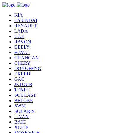
KIA
HYUNDAI
RENAULT
LADA
UAZ
RAVON
GEELY
HAVAL
CHANGAN
CHERY
DONGFENG
EXEED
GAC
JETOUR
TENET
SOUEAST
BELGEE
SWM
SOLARIS
LIVAN
BAIC
XCITE
MOSKVICH