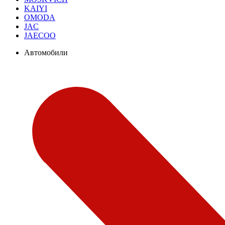
KAIYI
OMODA
JAC
JAECOO
Автомобили