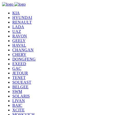
KIA
HYUNDAI
RENAULT
LADA
UAZ
RAVON
GEELY
HAVAL
CHANGAN
CHERY
DONGFENG
EXEED
GAC
JETOUR
TENET
SOUEAST
BELGEE
SWM
SOLARIS
LIVAN
BAIC
XCITE
MOSKVICH