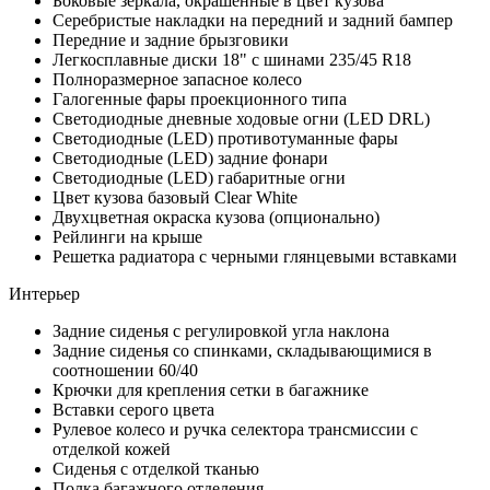
Боковые зеркала, окрашенные в цвет кузова
Серебристые накладки на передний и задний бампер
Передние и задние брызговики
Легкосплавные диски 18" с шинами 235/45 R18
Полноразмерное запасное колесо
Галогенные фары проекционного типа
Светодиодные дневные ходовые огни (LED DRL)
Светодиодные (LED) противотуманные фары
Светодиодные (LED) задние фонари
Светодиодные (LED) габаритные огни
Цвет кузова базовый Clear White
Двухцветная окраска кузова (опционально)
Рейлинги на крыше
Решетка радиатора с черными глянцевыми вставками
Интерьер
Задние сиденья с регулировкой угла наклона
Задние сиденья со спинками, складывающимися в
соотношении 60/40
Крючки для крепления сетки в багажнике
Вставки серого цвета
Рулевое колесо и ручка селектора трансмиссии с
отделкой кожей
Сиденья с отделкой тканью
Полка багажного отделения