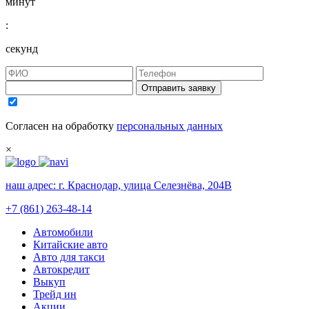
минут
:
секунд
Отправить заявку
Согласен на обработку
персональных данных
×
наш адрес:
г. Краснодар, улица Селезнёва, 204В
+7 (861) 263-48-14
Автомобили
Китайские авто
Авто для такси
Автокредит
Выкуп
Трейд ин
Акции