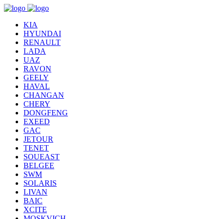
KIA
HYUNDAI
RENAULT
LADA
UAZ
RAVON
GEELY
HAVAL
CHANGAN
CHERY
DONGFENG
EXEED
GAC
JETOUR
TENET
SOUEAST
BELGEE
SWM
SOLARIS
LIVAN
BAIC
XCITE
MOSKVICH