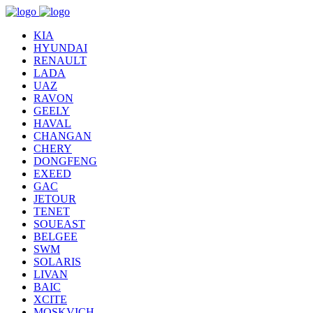
KIA
HYUNDAI
RENAULT
LADA
UAZ
RAVON
GEELY
HAVAL
CHANGAN
CHERY
DONGFENG
EXEED
GAC
JETOUR
TENET
SOUEAST
BELGEE
SWM
SOLARIS
LIVAN
BAIC
XCITE
MOSKVICH