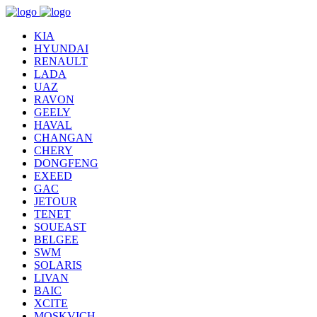
KIA
HYUNDAI
RENAULT
LADA
UAZ
RAVON
GEELY
HAVAL
CHANGAN
CHERY
DONGFENG
EXEED
GAC
JETOUR
TENET
SOUEAST
BELGEE
SWM
SOLARIS
LIVAN
BAIC
XCITE
MOSKVICH