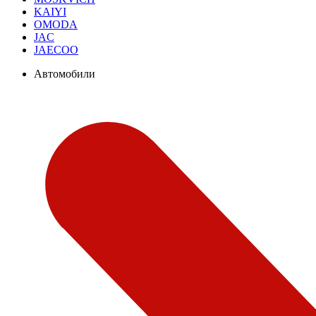
KAIYI
OMODA
JAC
JAECOO
Автомобили