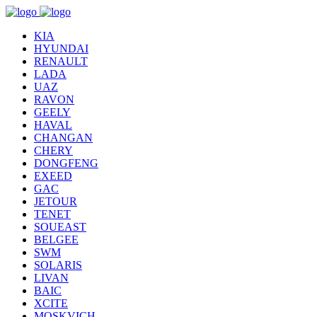
KIA
HYUNDAI
RENAULT
LADA
UAZ
RAVON
GEELY
HAVAL
CHANGAN
CHERY
DONGFENG
EXEED
GAC
JETOUR
TENET
SOUEAST
BELGEE
SWM
SOLARIS
LIVAN
BAIC
XCITE
MOSKVICH