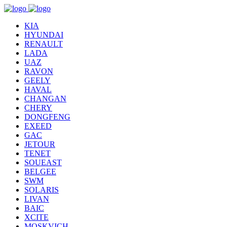
KIA
HYUNDAI
RENAULT
LADA
UAZ
RAVON
GEELY
HAVAL
CHANGAN
CHERY
DONGFENG
EXEED
GAC
JETOUR
TENET
SOUEAST
BELGEE
SWM
SOLARIS
LIVAN
BAIC
XCITE
MOSKVICH