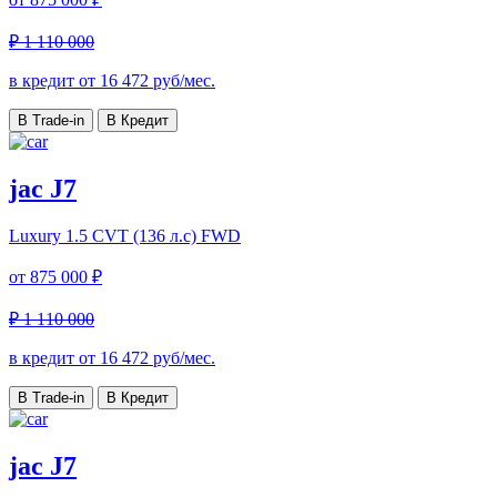
₽ 1 110 000
в кредит от
16 472
руб/мес.
В Trade-in
В Кредит
jac J7
Luxury
1.5 CVT (136 л.с) FWD
от
875 000 ₽
₽ 1 110 000
в кредит от
16 472
руб/мес.
В Trade-in
В Кредит
jac J7