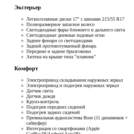
Экстерьер
Легкосплавные диски 17" с шинами 215/55 R17
Полноразмерное запасное колесо
Светодиодные фары ближнего и дальнего света
Светодиодные дневные ходовые огни
Задние фонари со светодиодами
Задний противотуманный фонарь
Передние и задние брызговики
Антена на крыше типа "плавник"
Комфорт
Электропривод складывания наружных зеркал
Электропривод и подогрев наружных зеркал
Датчик света
Датчик дождя
Круиз-контроль
Подогрев передних сидений
Подогрев задних сидений
Премиальная аудиосистема Bose (11 динамиков +
сабвуфер)
Интеграция со смартфонами (Apple
CarPlay™/Android Auto™)