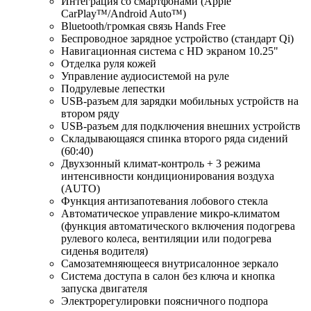
Интеграция со смартфонами (Apple
CarPlay™/Android Auto™)
Bluetooth/громкая связь Hands Free
Беспроводное зарядное устройство (стандарт Qi)
Навигационная система с HD экраном 10.25"
Отделка руля кожей
Управление аудиосистемой на руле
Подрулевые лепестки
USB-разъем для зарядки мобильных устройств на
втором ряду
USB-разъем для подключения внешних устройств
Складывающаяся спинка второго ряда сидений
(60:40)
Двухзонный климат-контроль + 3 режима
интенсивности кондиционирования воздуха
(AUTO)
Функция антизапотевания лобового стекла
Автоматическое управление микро-климатом
(функция автоматического включения подогрева
рулевого колеса, вентиляции или подогрева
сиденья водителя)
Самозатемняющееся внутрисалонное зеркало
Система доступа в салон без ключа и кнопка
запуска двигателя
Электрорегулировки поясничного подпора