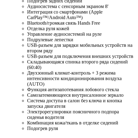
Подогрев задних сидений
Аудиосистема с сенсорным экраном 8'
Интеграция со смартфонами (Apple
CarPlay™/Android Auto™)
Bluetooth/громкая связь Hands Free
Отделка руля кожей
Управление аудиосистемой на руле
Подрулевые лепестки
USB-разъем для зарядки мобильных устройств на
втором ряду
USB-разъем для подключения внешних устройств
Складывающаяся спинка второго ряда сидений
(60:40)
Двухзонный климат-контроль + 3 режима
интенсивности кондиционирования воздуха
(AUTO)
Функция антизапотевания лобового стекла
Самозатемняющееся внутрисалонное зеркало
Система доступа в салон без ключа и кнопка
запуска двигателя
Электрорегулировки поясничного подпора
сиденья водителя
Комбинация кожа/ткань в отделке сидений
Подогрев руля