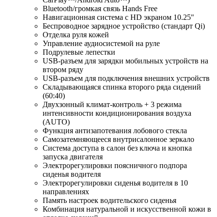
Bluetooth/громкая связь Hands Free
Навигационная система с HD экраном 10.25"
Беспроводное зарядное устройство (стандарт Qi)
Отделка руля кожей
Управление аудиосистемой на руле
Подрулевые лепестки
USB-разъем для зарядки мобильных устройств на
втором ряду
USB-разъем для подключения внешних устройств
Складывающаяся спинка второго ряда сидений
(60:40)
Двухзонный климат-контроль + 3 режима
интенсивности кондиционирования воздуха
(AUTO)
Функция антизапотевания лобового стекла
Самозатемняющееся внутрисалонное зеркало
Система доступа в салон без ключа и кнопка
запуска двигателя
Электрорегулировки поясничного подпора
сиденья водителя
Электрорегулировки сиденья водителя в 10
направлениях
Память настроек водительского сиденья
Комбинация натуральной и искусственной кожи в