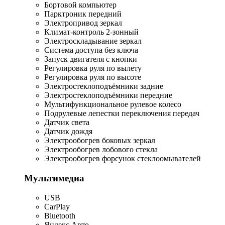
Бортовой компьютер
Парктроник передний
Электропривод зеркал
Климат-контроль 2-зонный
Электроскладывание зеркал
Система доступа без ключа
Запуск двигателя с кнопки
Регулировка руля по вылету
Регулировка руля по высоте
Электростеклоподъёмники задние
Электростеклоподъёмники передние
Мультифункциональное рулевое колесо
Подрулевые лепестки переключения передач
Датчик света
Датчик дождя
Электрообогрев боковых зеркал
Электрообогрев лобового стекла
Электрообогрев форсунок стеклоомывателей
Мультимедиа
USB
CarPlay
Bluetooth
Яндекс.Авто