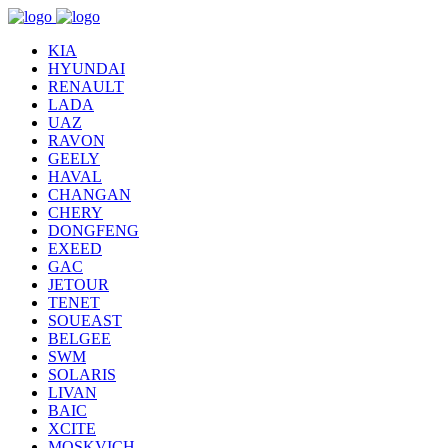
KIA
HYUNDAI
RENAULT
LADA
UAZ
RAVON
GEELY
HAVAL
CHANGAN
CHERY
DONGFENG
EXEED
GAC
JETOUR
TENET
SOUEAST
BELGEE
SWM
SOLARIS
LIVAN
BAIC
XCITE
MOSKVICH