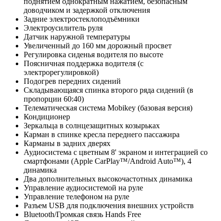
поднятием однократным нажатием, безопасным
доводчиком и задержкой отключения
Задние электростеклоподъёмники
Электроусилитель руля
Датчик наружной температуры
Увеличенный до 160 мм дорожный просвет
Регулировка сиденья водителя по высоте
Поясничная поддержка водителя (с
электрорегулировкой)
Подогрев передних сидений
Складывающаяся спинка второго ряда сидений (в
пропорции 60:40)
Телематическая система Mobikey (базовая версия)
Кондиционер
Зеркальца в солнцезащитных козырьках
Карман в спинке кресла переднего пассажира
Карманы в задних дверях
Аудиосистема с цветным 8' экраном и интеграцией со
смартфонами (Apple CarPlay™/Android Auto™), 4
динамика
Два дополнительных высокочастотных динамика
Управление аудиосистемой на руле
Управление телефоном на руле
Разъем USB для подключения внешних устройств
Bluetooth/Громкая связь Hands Free