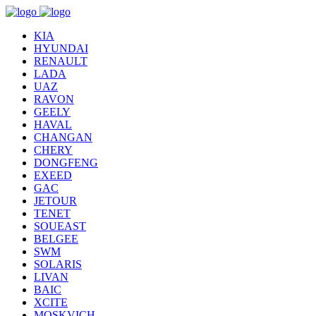
KIA
HYUNDAI
RENAULT
LADA
UAZ
RAVON
GEELY
HAVAL
CHANGAN
CHERY
DONGFENG
EXEED
GAC
JETOUR
TENET
SOUEAST
BELGEE
SWM
SOLARIS
LIVAN
BAIC
XCITE
MOSKVICH