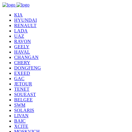
KIA
HYUNDAI
RENAULT
LADA
UAZ
RAVON
GEELY
HAVAL
CHANGAN
CHERY
DONGFENG
EXEED
GAC
JETOUR
TENET
SOUEAST
BELGEE
SWM
SOLARIS
LIVAN
BAIC
XCITE
MOSKVICH