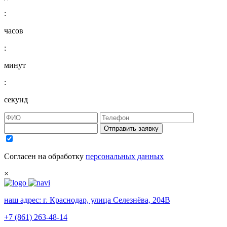
:
часов
:
минут
:
секунд
Отправить заявку
Согласен на обработку
персональных данных
×
наш адрес:
г. Краснодар, улица Селезнёва, 204В
+7 (861) 263-48-14