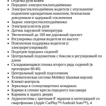
Отделка руля кожей
Передние электростеклоподъёмники
Электростеклоподъёмник водителя с опусканием/
поднятием однократным нажатием, безопасным
доводчиком и задержкой отключения
Задние электростеклоподъёмники
Электроусилитель руля
Датчик наружной температуры
Увеличенный до 160 мм дорожный просвет
Регулировка сиденья водителя по высоте
Поясничная поддержка водителя (с
электрорегулировкой)
Подогрев передних сидений
Центральный подлокотник с боксом и регулировкой по
длине
Складывающаяся спинка второго ряда сидений (в
пропорции 60:40)
Центральный задний подголовник
Телематическая система Mobikey (базовая версия)
Климат-контроль
Зеркальца в солнцезащитных козырьках
Карман в спинке кресла переднего пассажира
Карманы в задних дверях
Аудиосистема с цветным 8' экраном и интеграцией со
смартфонами (Apple CarPlay™/Android Auto™), 4