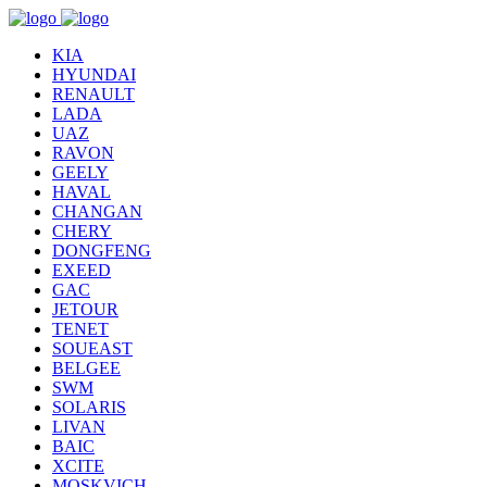
KIA
HYUNDAI
RENAULT
LADA
UAZ
RAVON
GEELY
HAVAL
CHANGAN
CHERY
DONGFENG
EXEED
GAC
JETOUR
TENET
SOUEAST
BELGEE
SWM
SOLARIS
LIVAN
BAIC
XCITE
MOSKVICH