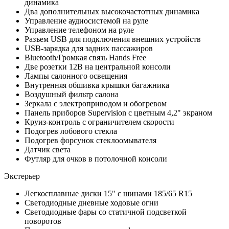
динамика
Два дополнительных высокочастотных динамика
Управление аудиосистемой на руле
Управление телефоном на руле
Разъем USB для подключения внешних устройств
USB-зарядка для задних пассажиров
Bluetooth/Громкая связь Hands Free
Две розетки 12В на центральной консоли
Лампы салонного освещения
Внутренняя обшивка крышки багажника
Воздушный фильтр салона
Зеркала с электроприводом и обогревом
Панель приборов Supervision с цветным 4,2" экраном
Круиз-контроль с ограничителем скорости
Подогрев лобового стекла
Подогрев форсунок стеклоомывателя
Датчик света
Футляр для очков в потолочной консоли
Экстерьер
Легкосплавные диски 15" с шинами 185/65 R15
Светодиодные дневные ходовые огни
Светодиодные фары со статичной подсветкой
поворотов