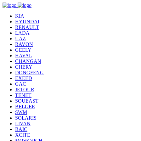
KIA
HYUNDAI
RENAULT
LADA
UAZ
RAVON
GEELY
HAVAL
CHANGAN
CHERY
DONGFENG
EXEED
GAC
JETOUR
TENET
SOUEAST
BELGEE
SWM
SOLARIS
LIVAN
BAIC
XCITE
MOSKVICH