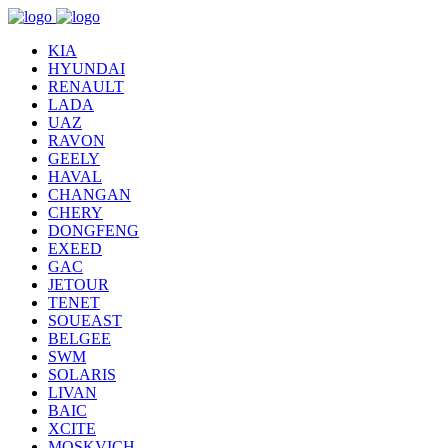
KIA
HYUNDAI
RENAULT
LADA
UAZ
RAVON
GEELY
HAVAL
CHANGAN
CHERY
DONGFENG
EXEED
GAC
JETOUR
TENET
SOUEAST
BELGEE
SWM
SOLARIS
LIVAN
BAIC
XCITE
MOSKVICH