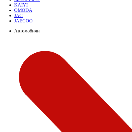
KAIYI
OMODA
JAC
JAECOO
Автомобили