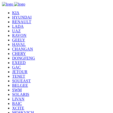
KIA
HYUNDAI
RENAULT
LADA
UAZ
RAVON
GEELY
HAVAL
CHANGAN
CHERY
DONGFENG
EXEED
GAC
JETOUR
TENET
SOUEAST
BELGEE
SWM
SOLARIS
LIVAN
BAIC
XCITE
MOSKVICH