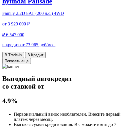
hyundai Palisade
Family
2.2D 8AT (200 л.с.) 4WD
от
3 929 000 ₽
₽ 6 547 000
в кредит от
73 965
руб/мес.
В Trade-in
В Кредит
Показать еще
Выгодный автокредит
со ставкой от
4.9%
Первоначальный взнос
необязателен
. Внесите первый
платеж через месяц.
Высокая сумма кредитования. Вы можете взять до
7