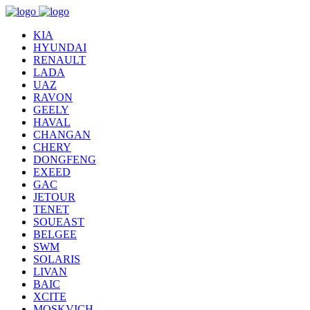
KIA
HYUNDAI
RENAULT
LADA
UAZ
RAVON
GEELY
HAVAL
CHANGAN
CHERY
DONGFENG
EXEED
GAC
JETOUR
TENET
SOUEAST
BELGEE
SWM
SOLARIS
LIVAN
BAIC
XCITE
MOSKVICH