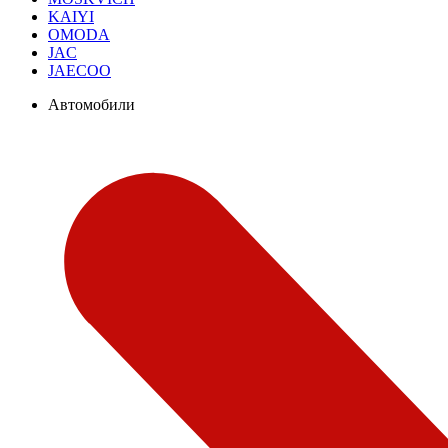
KAIYI
OMODA
JAC
JAECOO
Автомобили