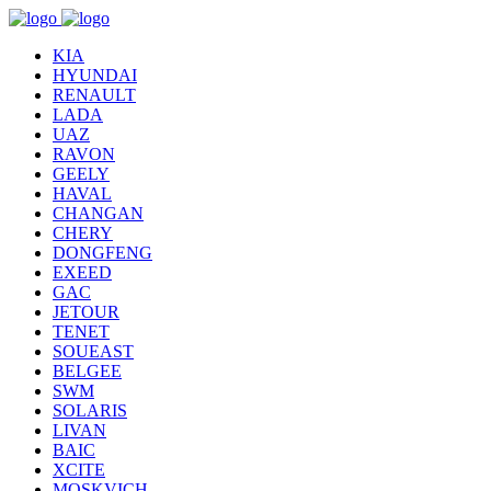
KIA
HYUNDAI
RENAULT
LADA
UAZ
RAVON
GEELY
HAVAL
CHANGAN
CHERY
DONGFENG
EXEED
GAC
JETOUR
TENET
SOUEAST
BELGEE
SWM
SOLARIS
LIVAN
BAIC
XCITE
MOSKVICH