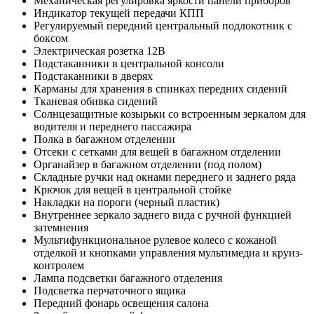
Механическая регулировка яркости панели приборов
Индикатор текущей передачи КПП
Регулируемый передний центральный подлокотник с
боксом
Электрическая розетка 12В
Подстаканники в центральной консоли
Подстаканники в дверях
Карманы для хранения в спинках передних сидений
Тканевая обивка сидений
Солнцезащитные козырьки со встроенным зеркалом для
водителя и переднего пассажира
Полка в багажном отделении
Отсеки с сетками для вещей в багажном отделении
Органайзер в багажном отделении (под полом)
Складные ручки над окнами переднего и заднего ряда
Крючок для вещей в центральной стойке
Накладки на пороги (черный пластик)
Внутреннее зеркало заднего вида с ручной функцией
затемнения
Мультифункциональное рулевое колесо с кожаной
отделкой и кнопками управления мультимедиа и круиз-
контролем
Лампа подсветки багажного отделения
Подсветка перчаточного ящика
Передний фонарь освещения салона