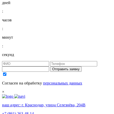
дней
:
часов
:
минут
:
секунд
Отправить заявку
Согласен на обработку
персональных данных
×
наш адрес:
г. Краснодар, улица Селезнёва, 204В
+7 (861) 263-48-14