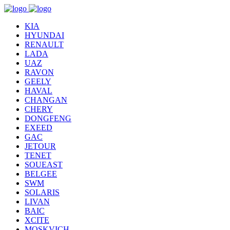
KIA
HYUNDAI
RENAULT
LADA
UAZ
RAVON
GEELY
HAVAL
CHANGAN
CHERY
DONGFENG
EXEED
GAC
JETOUR
TENET
SOUEAST
BELGEE
SWM
SOLARIS
LIVAN
BAIC
XCITE
MOSKVICH