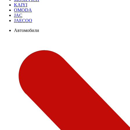
KAIYI
OMODA
JAC
JAECOO
Автомобили