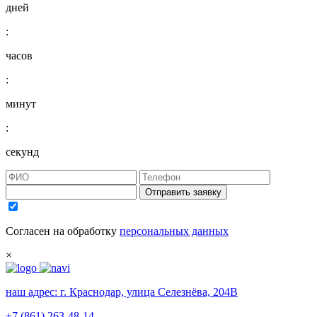
дней
:
часов
:
минут
:
секунд
Отправить заявку
Согласен на обработку
персональных данных
×
наш адрес:
г. Краснодар, улица Селезнёва, 204В
+7 (861) 263-48-14