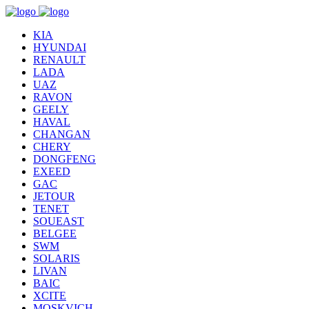
KIA
HYUNDAI
RENAULT
LADA
UAZ
RAVON
GEELY
HAVAL
CHANGAN
CHERY
DONGFENG
EXEED
GAC
JETOUR
TENET
SOUEAST
BELGEE
SWM
SOLARIS
LIVAN
BAIC
XCITE
MOSKVICH