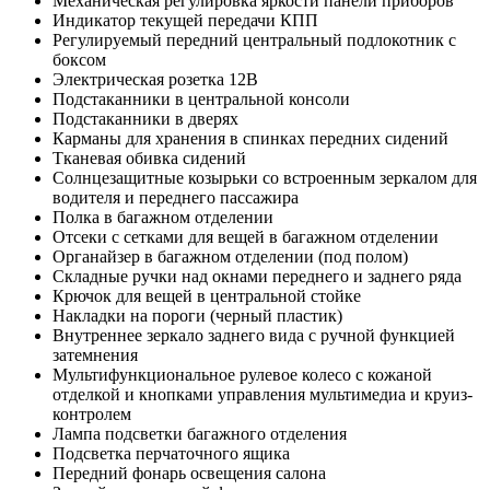
Механическая регулировка яркости панели приборов
Индикатор текущей передачи КПП
Регулируемый передний центральный подлокотник с
боксом
Электрическая розетка 12В
Подстаканники в центральной консоли
Подстаканники в дверях
Карманы для хранения в спинках передних сидений
Тканевая обивка сидений
Солнцезащитные козырьки со встроенным зеркалом для
водителя и переднего пассажира
Полка в багажном отделении
Отсеки с сетками для вещей в багажном отделении
Органайзер в багажном отделении (под полом)
Складные ручки над окнами переднего и заднего ряда
Крючок для вещей в центральной стойке
Накладки на пороги (черный пластик)
Внутреннее зеркало заднего вида с ручной функцией
затемнения
Мультифункциональное рулевое колесо с кожаной
отделкой и кнопками управления мультимедиа и круиз-
контролем
Лампа подсветки багажного отделения
Подсветка перчаточного ящика
Передний фонарь освещения салона