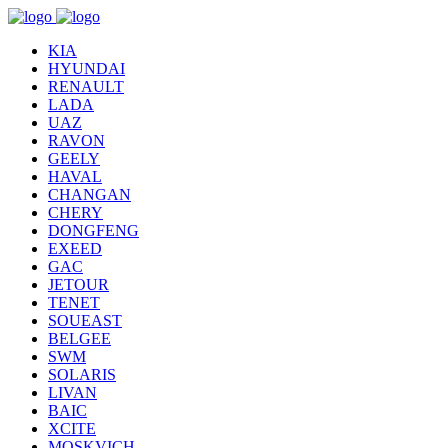
KIA
HYUNDAI
RENAULT
LADA
UAZ
RAVON
GEELY
HAVAL
CHANGAN
CHERY
DONGFENG
EXEED
GAC
JETOUR
TENET
SOUEAST
BELGEE
SWM
SOLARIS
LIVAN
BAIC
XCITE
MOSKVICH