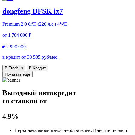
dongfeng DFSK ix7
Premium
2.0 6AT (220 л.с.) 4WD
от
1 784 000 ₽
₽ 2 990 000
в кредит от
33 585
руб/мес.
В Trade-in
В Кредит
Показать еще
Выгодный автокредит
со ставкой от
4.9%
Первоначальный взнос
необязателен
. Внесите первый