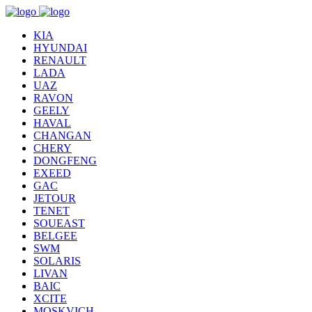
KIA
HYUNDAI
RENAULT
LADA
UAZ
RAVON
GEELY
HAVAL
CHANGAN
CHERY
DONGFENG
EXEED
GAC
JETOUR
TENET
SOUEAST
BELGEE
SWM
SOLARIS
LIVAN
BAIC
XCITE
MOSKVICH