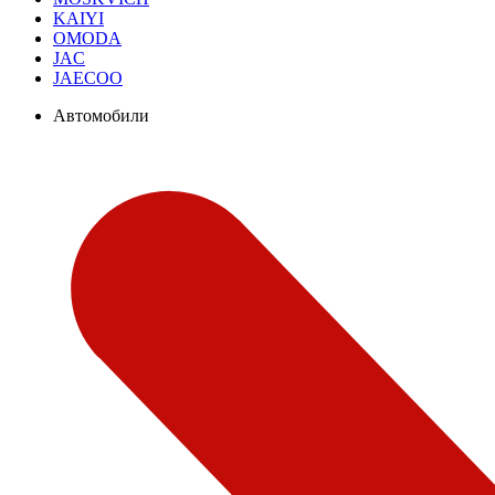
KAIYI
OMODA
JAC
JAECOO
Автомобили