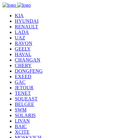
KIA
HYUNDAI
RENAULT
LADA
UAZ
RAVON
GEELY
HAVAL
CHANGAN
CHERY
DONGFENG
EXEED
GAC
JETOUR
TENET
SOUEAST
BELGEE
SWM
SOLARIS
LIVAN
BAIC
XCITE
MOSKVICH