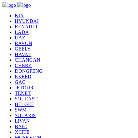
KIA
HYUNDAI
RENAULT
LADA
UAZ
RAVON
GEELY
HAVAL
CHANGAN
CHERY
DONGFENG
EXEED
GAC
JETOUR
TENET
SOUEAST
BELGEE
SWM
SOLARIS
LIVAN
BAIC
XCITE
MOSKVICH