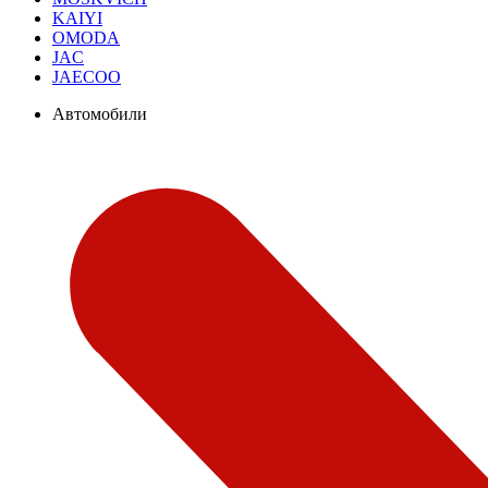
KAIYI
OMODA
JAC
JAECOO
Автомобили