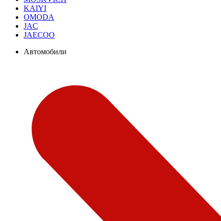
KAIYI
OMODA
JAC
JAECOO
Автомобили