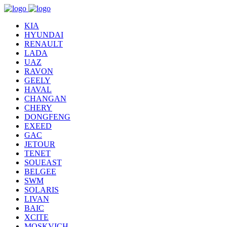
KIA
HYUNDAI
RENAULT
LADA
UAZ
RAVON
GEELY
HAVAL
CHANGAN
CHERY
DONGFENG
EXEED
GAC
JETOUR
TENET
SOUEAST
BELGEE
SWM
SOLARIS
LIVAN
BAIC
XCITE
MOSKVICH