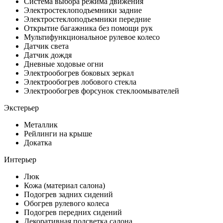
Система выбора режима движения
Электростеклоподъемники задние
Электростеклоподъемники передние
Открытие багажника без помощи рук
Мультифункциональное рулевое колесо
Датчик света
Датчик дождя
Дневные ходовые огни
Электрообогрев боковых зеркал
Электрообогрев лобового стекла
Электрообогрев форсунок стеклоомывателей
Экстерьер
Металлик
Рейлинги на крыше
Докатка
Интерьер
Люк
Кожа (материал салона)
Подогрев задних сидений
Обогрев рулевого колеса
Подогрев передних сидений
Декоративная подсветка салона