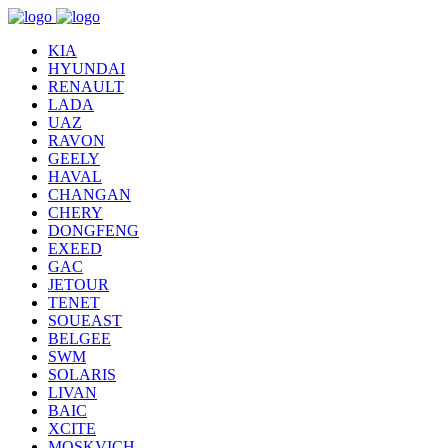
KIA
HYUNDAI
RENAULT
LADA
UAZ
RAVON
GEELY
HAVAL
CHANGAN
CHERY
DONGFENG
EXEED
GAC
JETOUR
TENET
SOUEAST
BELGEE
SWM
SOLARIS
LIVAN
BAIC
XCITE
MOSKVICH