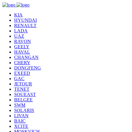
KIA
HYUNDAI
RENAULT
LADA
UAZ
RAVON
GEELY
HAVAL
CHANGAN
CHERY
DONGFENG
EXEED
GAC
JETOUR
TENET
SOUEAST
BELGEE
SWM
SOLARIS
LIVAN
BAIC
XCITE
MOSKVICH