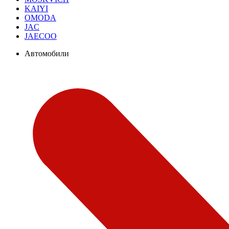
KAIYI
OMODA
JAC
JAECOO
Автомобили