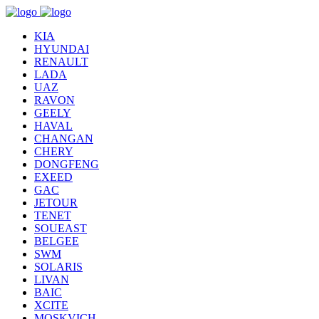
KIA
HYUNDAI
RENAULT
LADA
UAZ
RAVON
GEELY
HAVAL
CHANGAN
CHERY
DONGFENG
EXEED
GAC
JETOUR
TENET
SOUEAST
BELGEE
SWM
SOLARIS
LIVAN
BAIC
XCITE
MOSKVICH