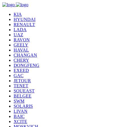
KIA
HYUNDAI
RENAULT
LADA
UAZ
RAVON
GEELY
HAVAL
CHANGAN
CHERY
DONGFENG
EXEED
GAC
JETOUR
TENET
SOUEAST
BELGEE
SWM
SOLARIS
LIVAN
BAIC
XCITE
MOSKVICH