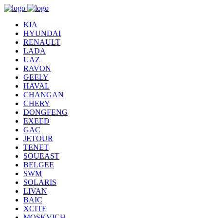
KIA
HYUNDAI
RENAULT
LADA
UAZ
RAVON
GEELY
HAVAL
CHANGAN
CHERY
DONGFENG
EXEED
GAC
JETOUR
TENET
SOUEAST
BELGEE
SWM
SOLARIS
LIVAN
BAIC
XCITE
MOSKVICH