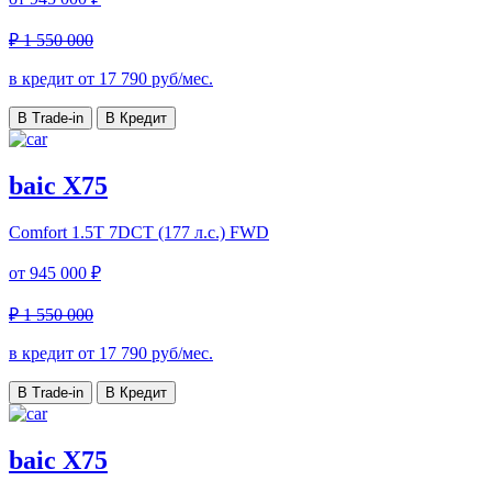
₽ 1 550 000
в кредит от
17 790
руб/мес.
В Trade-in
В Кредит
baic X75
Comfort
1.5T 7DCT (177 л.с.) FWD
от
945 000 ₽
₽ 1 550 000
в кредит от
17 790
руб/мес.
В Trade-in
В Кредит
baic X75