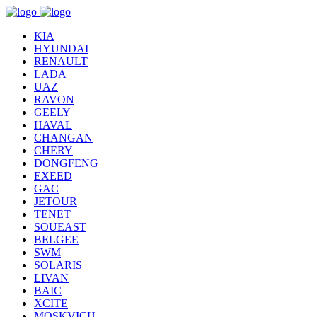
KIA
HYUNDAI
RENAULT
LADA
UAZ
RAVON
GEELY
HAVAL
CHANGAN
CHERY
DONGFENG
EXEED
GAC
JETOUR
TENET
SOUEAST
BELGEE
SWM
SOLARIS
LIVAN
BAIC
XCITE
MOSKVICH