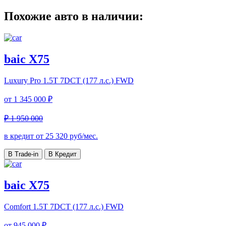
Похожие авто в наличии:
baic X75
Luxury Pro
1.5T 7DCT (177 л.с.) FWD
от
1 345 000 ₽
₽ 1 950 000
в кредит от
25 320
руб/мес.
В Trade-in
В Кредит
baic X75
Comfort
1.5T 7DCT (177 л.с.) FWD
от
945 000 ₽