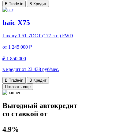
В Trade-in
В Кредит
baic X75
Luxury
1.5T 7DCT (177 л.с.) FWD
от
1 245 000 ₽
₽ 1 850 000
в кредит от
23 438
руб/мес.
В Trade-in
В Кредит
Показать еще
Выгодный автокредит
со ставкой от
4.9%