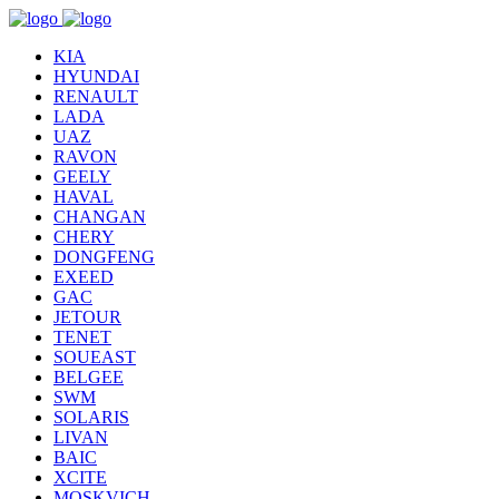
KIA
HYUNDAI
RENAULT
LADA
UAZ
RAVON
GEELY
HAVAL
CHANGAN
CHERY
DONGFENG
EXEED
GAC
JETOUR
TENET
SOUEAST
BELGEE
SWM
SOLARIS
LIVAN
BAIC
XCITE
MOSKVICH