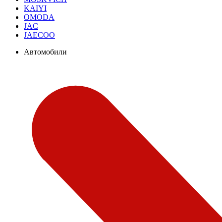
KAIYI
OMODA
JAC
JAECOO
Автомобили