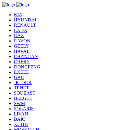
KIA
HYUNDAI
RENAULT
LADA
UAZ
RAVON
GEELY
HAVAL
CHANGAN
CHERY
DONGFENG
EXEED
GAC
JETOUR
TENET
SOUEAST
BELGEE
SWM
SOLARIS
LIVAN
BAIC
XCITE
MOSKVICH