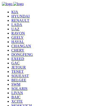
KIA
HYUNDAI
RENAULT
LADA
UAZ
RAVON
GEELY
HAVAL
CHANGAN
CHERY
DONGFENG
EXEED
GAC
JETOUR
TENET
SOUEAST
BELGEE
SWM
SOLARIS
LIVAN
BAIC
XCITE
MOSKVICH