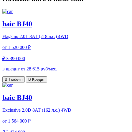
baic BJ40
Flagship
2.0T 8AT (218 л.с.) 4WD
от
1 520 000 ₽
₽ 3 390 000
в кредит от
28 615
руб/мес.
В Trade-in
В Кредит
baic BJ40
Exclusive
2.0D 8AT (162 л.с.) 4WD
от
1 564 000 ₽