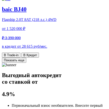
baic BJ40
Flagship
2.0T 8AT (218 л.с.) 4WD
от
1 520 000 ₽
₽ 3 390 000
в кредит от
28 615
руб/мес.
В Trade-in
В Кредит
Показать еще
Выгодный автокредит
со ставкой от
4.9%
Первоначальный взнос
необязателен
. Внесите первый