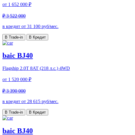
от
1 652 000 ₽
₽ 3 522 000
в кредит от
31 100
руб/мес.
В Trade-in
В Кредит
baic BJ40
Flagship
2.0T 8AT (218 л.с.) 4WD
от
1 520 000 ₽
₽ 3 390 000
в кредит от
28 615
руб/мес.
В Trade-in
В Кредит
baic BJ40