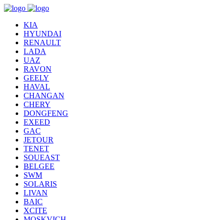
KIA
HYUNDAI
RENAULT
LADA
UAZ
RAVON
GEELY
HAVAL
CHANGAN
CHERY
DONGFENG
EXEED
GAC
JETOUR
TENET
SOUEAST
BELGEE
SWM
SOLARIS
LIVAN
BAIC
XCITE
MOSKVICH