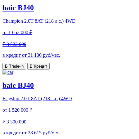
baic BJ40
Champion
2.0T 8AT (218 л.с.) 4WD
от
1 652 000 ₽
₽ 3 522 000
в кредит от
31 100
руб/мес.
В Trade-in
В Кредит
baic BJ40
Flagship
2.0T 8AT (218 л.с.) 4WD
от
1 520 000 ₽
₽ 3 390 000
в кредит от
28 615
руб/мес.