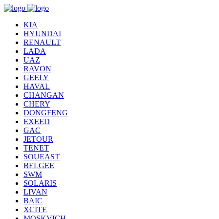
KIA
HYUNDAI
RENAULT
LADA
UAZ
RAVON
GEELY
HAVAL
CHANGAN
CHERY
DONGFENG
EXEED
GAC
JETOUR
TENET
SOUEAST
BELGEE
SWM
SOLARIS
LIVAN
BAIC
XCITE
MOSKVICH