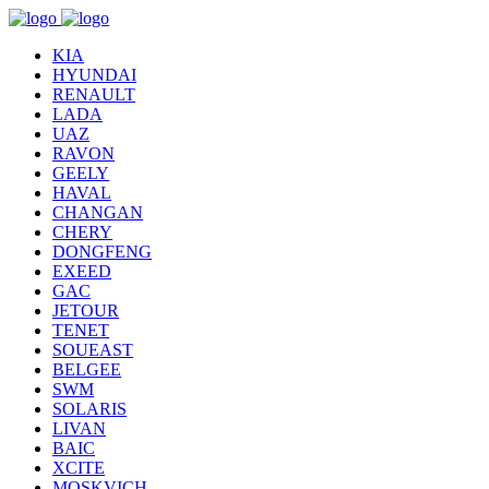
KIA
HYUNDAI
RENAULT
LADA
UAZ
RAVON
GEELY
HAVAL
CHANGAN
CHERY
DONGFENG
EXEED
GAC
JETOUR
TENET
SOUEAST
BELGEE
SWM
SOLARIS
LIVAN
BAIC
XCITE
MOSKVICH