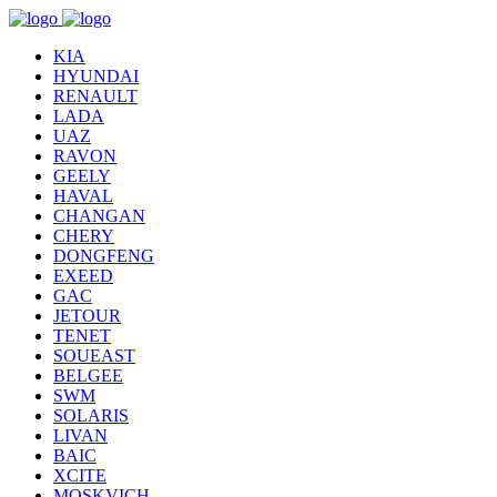
KIA
HYUNDAI
RENAULT
LADA
UAZ
RAVON
GEELY
HAVAL
CHANGAN
CHERY
DONGFENG
EXEED
GAC
JETOUR
TENET
SOUEAST
BELGEE
SWM
SOLARIS
LIVAN
BAIC
XCITE
MOSKVICH