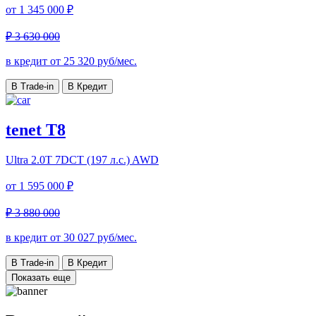
от
1 345 000 ₽
₽ 3 630 000
в кредит от
25 320
руб/мес.
В Trade-in
В Кредит
tenet T8
Ultra
2.0T 7DCT (197 л.с.) AWD
от
1 595 000 ₽
₽ 3 880 000
в кредит от
30 027
руб/мес.
В Trade-in
В Кредит
Показать еще