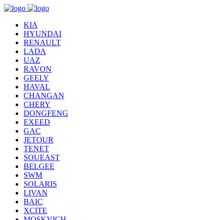
KIA
HYUNDAI
RENAULT
LADA
UAZ
RAVON
GEELY
HAVAL
CHANGAN
CHERY
DONGFENG
EXEED
GAC
JETOUR
TENET
SOUEAST
BELGEE
SWM
SOLARIS
LIVAN
BAIC
XCITE
MOSKVICH