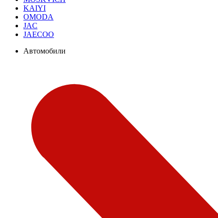
KAIYI
OMODA
JAC
JAECOO
Автомобили