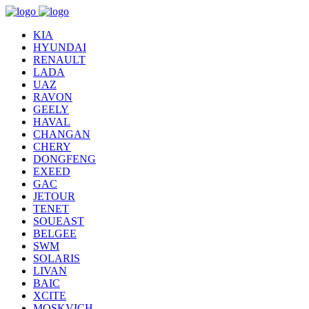
KIA
HYUNDAI
RENAULT
LADA
UAZ
RAVON
GEELY
HAVAL
CHANGAN
CHERY
DONGFENG
EXEED
GAC
JETOUR
TENET
SOUEAST
BELGEE
SWM
SOLARIS
LIVAN
BAIC
XCITE
MOSKVICH